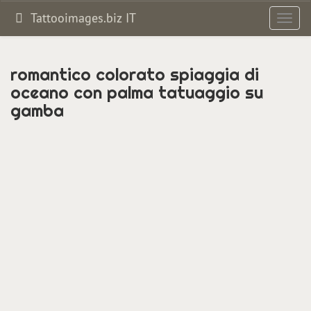
Tattooimages.biz IT
Toggl
navig
romantico colorato spiaggia di
oceano con palma tatuaggio su
gamba