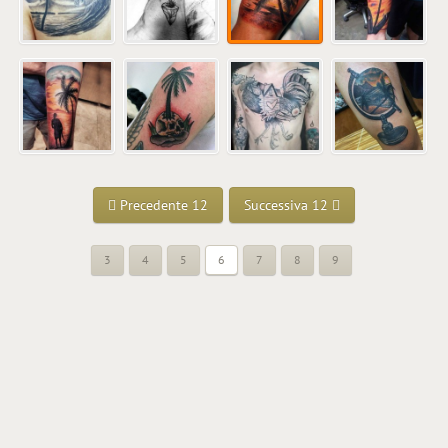
Precedente 12
Successiva 12
3
4
5
6
7
8
9